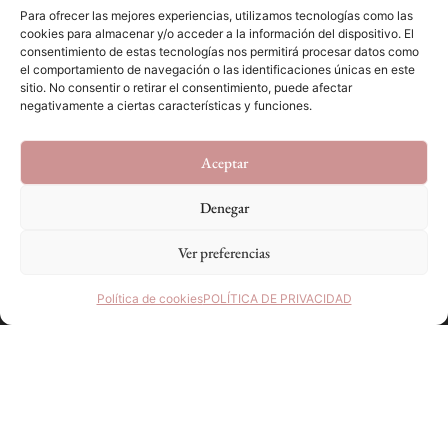
Para ofrecer las mejores experiencias, utilizamos tecnologías como las
cookies para almacenar y/o acceder a la información del dispositivo. El
consentimiento de estas tecnologías nos permitirá procesar datos como
el comportamiento de navegación o las identificaciones únicas en este
sitio. No consentir o retirar el consentimiento, puede afectar
negativamente a ciertas características y funciones.
Aceptar
Información
Denegar
Mi cuenta
Envíos y Devoluciones
Ver preferencias
Política de Privacidad
Política de cookies
POLÍTICA DE PRIVACIDAD
Política de Cookies
Copyright ©2026 Lau da Costa Pinturas por Encargo | Cuadros a